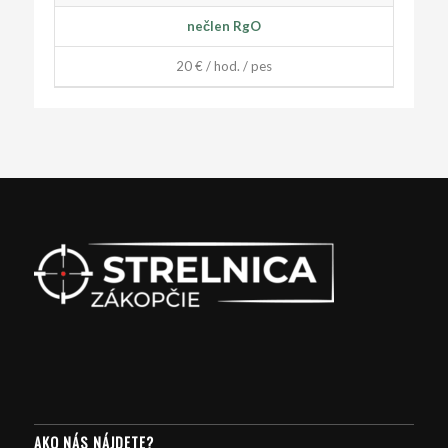
nečlen RgO
20 € / hod. / pes
AKO NÁS NÁJDETE?