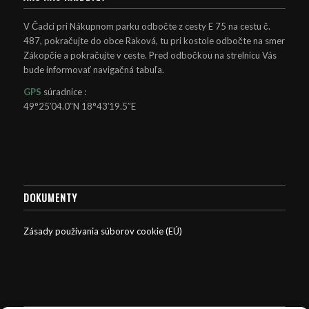
V Čadci pri Nákupnom parku odbočte z cesty E 75 na cestu č.
487, pokračujte do obce Raková, tu pri kostole odbočte na smer
Zákopčie a pokračujte v ceste. Pred odbočkou na strelnicu Vás
bude informovať navigačná tabuľa.
GPS
súradnice :
49°25′04.0″N 18°43′19.5″E
DOKUMENTY
Zásady používania súborov cookie (EÚ)