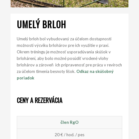
UMELÝ BRLOH
Umelý brloh bol vybudovaný za účelom dostupnosti
možnosti výcviku brlohárov pre ich využitie v praxi.
Okrem tréningu je možnosť usporadúvania skúšok v
brlohárení, aby bolo možné posúdiť vrodené vlohy
brlohárov a zároveň ich pripravenosť pre prácu v revíroch
za účelom tlmenia besnoty líšok.
Odkaz na skúšobný
poriadok
CENY A REZERVÁCIA
člen RgO
20 € / hod. / pes