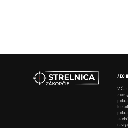
AKO 
V Čad
z cest
pokrač
kosto
pokra
streln
naviga