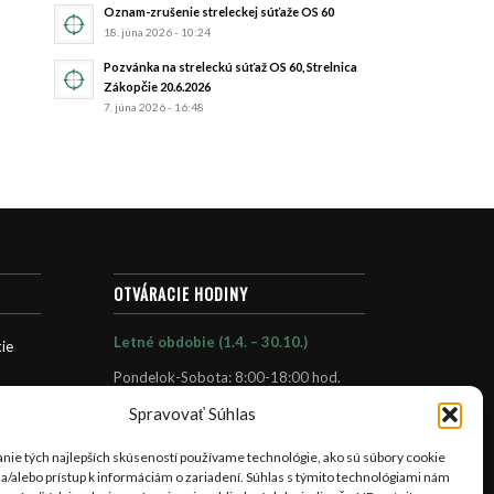
Oznam-zrušenie streleckej súťaže OS 60
18. júna 2026 - 10:24
Pozvánka na streleckú súťaž OS 60, Strelnica
Zákopčie 20.6.2026
7. júna 2026 - 16:48
OTVÁRACIE HODINY
Letné obdobie (1.4. – 30.10.)
ie
Pondelok-Sobota: 8:00-18:00 hod.
Nedeľa: 9:30-16:30 hod.
Spravovať Súhlas
Zimné obdobie (1.11. – 31.3.)
nie tých najlepších skúseností používame technológie, ako sú súbory cookie
Pondelok-sobota : 8.00- 16.00 hod.
 a/alebo prístup k informáciám o zariadení. Súhlas s týmito technológiami nám
Nedeľa: 9.30-16.00 hod.