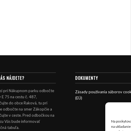
NÁS NÁJDETE?
DOKUMENTY
ci pri Nákupnom parku odbočte
Zásady používania súborov cook
y E 75 na cestu č. 487,
(EÚ)
ujte do obce Raková, tu pri
le odbočte na smer Zákopčie a
čujte v ceste. Pred odbočkou na
icu Vás bude informovať
Na poskytova
na ukladanie
čná tabuľa.