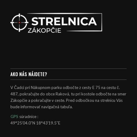
AKO NÁS NÁJDETE?
V Čadci pri Nákupnom parku odbočte z cesty E 75 na cestu č.
487, pokračujte do obce Raková, tu pri kostole odbočte na smer
Zákopčie a pokračujte v ceste. Pred odbočkou na strelnicu Vás
bude informovať navigačná tabuľa.
GPS
súradnice :
49°25′04.0″N 18°43′19.5″E