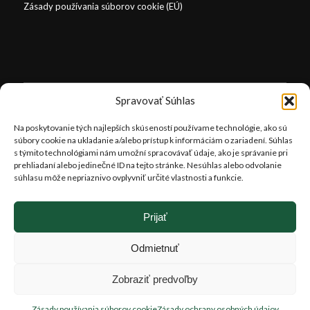
Zásady používania súborov cookie (EÚ)
OTVÁRACIE HODINY
Spravovať Súhlas
Letné obdobie (1.4. – 30.10.)
Na poskytovanie tých najlepších skúseností používame technológie, ako sú
súbory cookie na ukladanie a/alebo prístup k informáciám o zariadení. Súhlas
Pondelok-Sobota: 8:00-18:00 hod.
s týmito technológiami nám umožní spracovávať údaje, ako je správanie pri
Nedeľa: 9:30-16:30 hod.
prehliadaní alebo jedinečné ID na tejto stránke. Nesúhlas alebo odvolanie
súhlasu môže nepriaznivo ovplyvniť určité vlastnosti a funkcie.
Zimné obdobie (1.11. – 31.3.)
Pondelok-sobota : 8.00- 16.00 hod.
Prijať
Nedeľa: 9.30-16.00 hod.
Odmietnuť
Zobraziť predvoľby
Zásady používania súborov cookie
Zásady ochrany osobných údajov
pracoval:
www.webovagrafika.sk