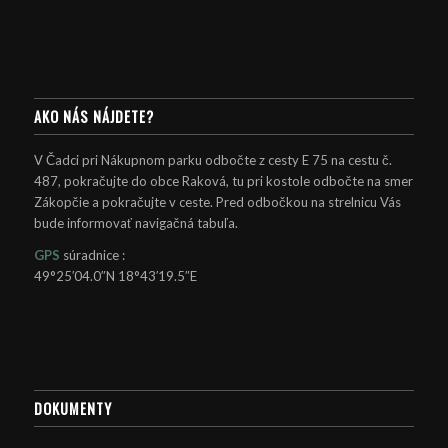
AKO NÁS NÁJDETE?
V Čadci pri Nákupnom parku odbočte z cesty E 75 na cestu č.
487, pokračujte do obce Raková, tu pri kostole odbočte na smer
Zákopčie a pokračujte v ceste. Pred odbočkou na strelnicu Vás
bude informovať navigačná tabuľa.
GPS
súradnice :
49°25′04.0″N 18°43′19.5″E
DOKUMENTY