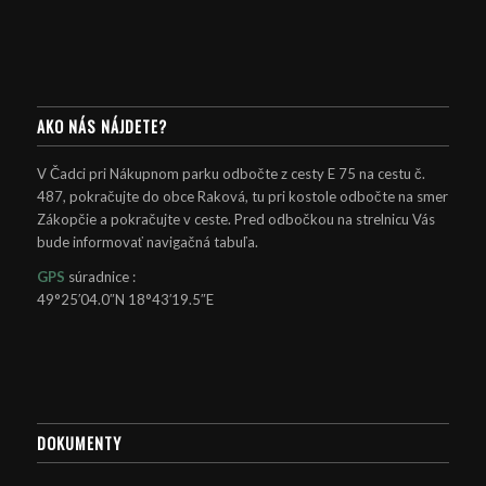
AKO NÁS NÁJDETE?
V Čadci pri Nákupnom parku odbočte z cesty E 75 na cestu č.
487, pokračujte do obce Raková, tu pri kostole odbočte na smer
Zákopčie a pokračujte v ceste. Pred odbočkou na strelnicu Vás
bude informovať navigačná tabuľa.
GPS
súradnice :
49°25′04.0″N 18°43′19.5″E
DOKUMENTY