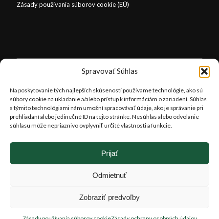
Zásady používania súborov cookie (EÚ)
OTVÁRACIE HODINY
Spravovať Súhlas
Letné obdobie (1.4. – 30.10.)
Na poskytovanie tých najlepších skúseností používame technológie, ako sú
súbory cookie na ukladanie a/alebo prístup k informáciám o zariadení. Súhlas
Pondelok-Sobota: 8:00-18:00 hod.
s týmito technológiami nám umožní spracovávať údaje, ako je správanie pri
Nedeľa: 9:30-16:30 hod.
prehliadaní alebo jedinečné ID na tejto stránke. Nesúhlas alebo odvolanie
súhlasu môže nepriaznivo ovplyvniť určité vlastnosti a funkcie.
Zimné obdobie (1.11. – 31.3.)
Pondelok-sobota : 8.00- 16.00 hod.
Prijať
Nedeľa: 9.30-16.00 hod.
Odmietnuť
Zobraziť predvoľby
Zásady používania súborov cookie
Zásady ochrany osobných údajov
pracoval:
www.webovagrafika.sk