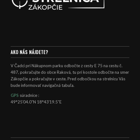
AKO NÁS NÁJDETE?
V Čadci pri Nákupnom parku odbočte z cesty E 75 na cestu č.
487, pokračujte do obce Raková, tu pri kostole odbočte na smer
Zákopčie a pokračujte v ceste. Pred odbočkou na strelnicu Vás
bude informovať navigačná tabuľa.
GPS
súradnice :
49°25′04.0″N 18°43′19.5″E