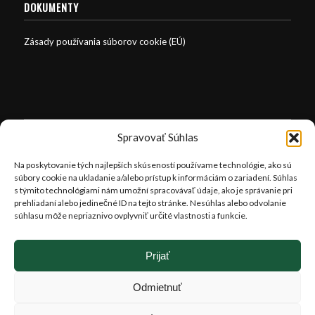
DOKUMENTY
Zásady používania súborov cookie (EÚ)
OTVÁRACIE HODINY
Spravovať Súhlas
Letné obdobie (1.4. – 30.10.)
Na poskytovanie tých najlepších skúseností používame technológie, ako sú
súbory cookie na ukladanie a/alebo prístup k informáciám o zariadení. Súhlas
Pondelok-Sobota: 8:00-18:00 hod.
s týmito technológiami nám umožní spracovávať údaje, ako je správanie pri
Nedeľa: 9:30-16:30 hod.
prehliadaní alebo jedinečné ID na tejto stránke. Nesúhlas alebo odvolanie
súhlasu môže nepriaznivo ovplyvniť určité vlastnosti a funkcie.
Zimné obdobie (1.11. – 31.3.)
Pondelok-sobota : 8.00- 16.00 hod.
Prijať
Nedeľa: 9.30-16.00 hod.
Odmietnuť