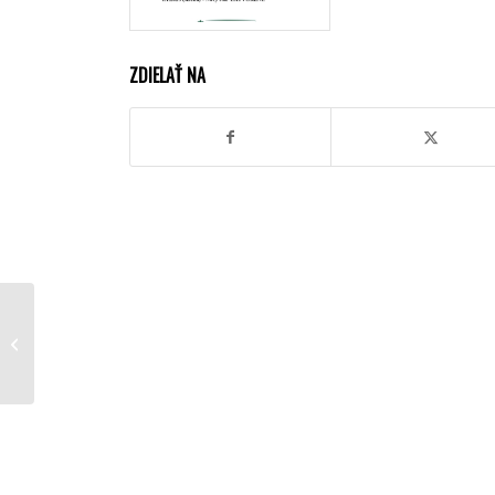
ZDIELAŤ NA
Zrušenie streleckého
preteku Memoriál
M.Romana 24.8.2024