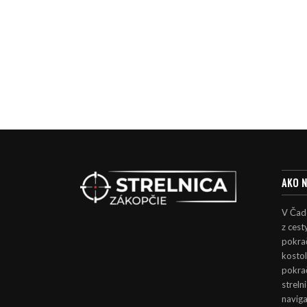
AKO 
V Čad
z cest
pokrač
kosto
pokra
streln
naviga