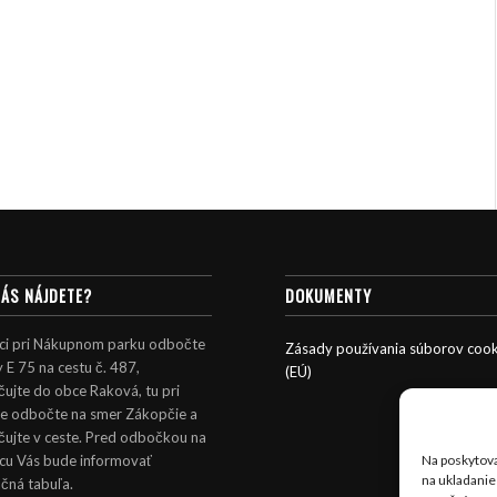
NÁS NÁJDETE?
DOKUMENTY
ci pri Nákupnom parku odbočte
Zásady používania súborov cook
y E 75 na cestu č. 487,
(EÚ)
ujte do obce Raková, tu pri
le odbočte na smer Zákopčie a
čujte v ceste. Pred odbočkou na
icu Vás bude informovať
Na poskytova
na ukladanie
čná tabuľa.