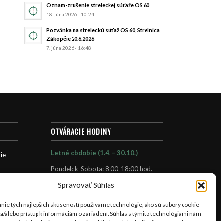
Oznam-zrušenie streleckej súťaže OS 60
18. júna 2026 - 10:24
Pozvánka na streleckú súťaž OS 60, Strelnica
Zákopčie 20.6.2026
7. júna 2026 - 16:48
OTVÁRACIE HODINY
Letné obdobie (1.4. – 30.10.)
ie
Pondelok-Sobota: 8:00-18:00 hod.
Nedeľa: 9:30-16:30 hod.
Spravovať Súhlas
Zimné obdobie (1.11. – 31.3.)
nie tých najlepších skúseností používame technológie, ako sú súbory cookie
Pondelok-sobota : 8.00- 16.00 hod.
 a/alebo prístup k informáciám o zariadení. Súhlas s týmito technológiami nám
Nedeľa: 9.30-16.00 hod.