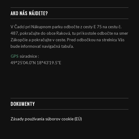
AKO NÁS NÁJDETE?
V Čadci pri Nákupnom parku odbočte z cesty E 75 na cestu č.
487, pokračujte do obce Raková, tu pri kostole odbočte na smer
Zákopčie a pokračujte v ceste. Pred odbočkou na strelnicu Vás
bude informovať navigačná tabuľa.
GPS
súradnice :
49°25′04.0″N 18°43′19.5″E
DOKUMENTY
Zásady používania súborov cookie (EÚ)