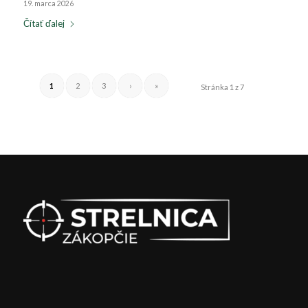
19. marca 2026
Čítať ďalej
1
2
3
›
»
Stránka 1 z 7