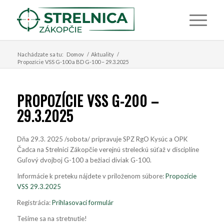
Nachádzate sa tu:
Domov
/
Aktuality
/
Propozície VSS G-100 a BD G-100 – 29.3.2025
PROPOZÍCIE VSS G-200 –
29.3.2025
Dňa 29.3. 2025 /sobota/ pripravuje SPZ RgO Kysúc a OPK
Čadca na Strelnici Zákopčie verejnú streleckú súťaž v disciplíne
Guľový dvojboj G-100 a bežiaci diviak G-100.
Informácie k preteku nájdete v priloženom súbore:
Propozície
VSS 29.3.2025
Registrácia:
Prihlasovací formulár
Tešíme sa na stretnutie!