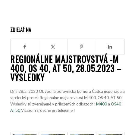
ZDIELAŤ NA
REGIONÁLNE MAJSTROVSTVÁ -M
400, OS 40, AT 50, 28.05.2023 –
VÝSLEDKY
Dňa 28.5. 2023 Obvodná poľovnícka komora Čadca usporiadala
strelecký pretek Regionálne majstrovstvá M 400, OS 40, AT 50.
Výsledky sú zverejnené v priložených odkazoch :
M400
a
OS40
AT50
Víťazom srdečne gratulujeme !