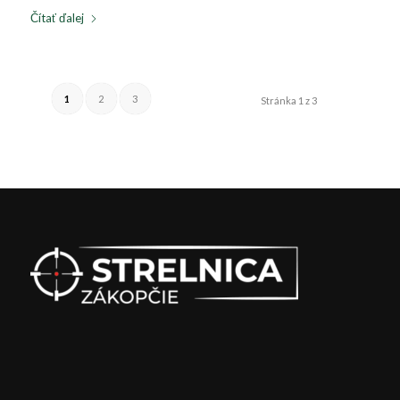
Čítať ďalej
1
2
3
Stránka 1 z 3