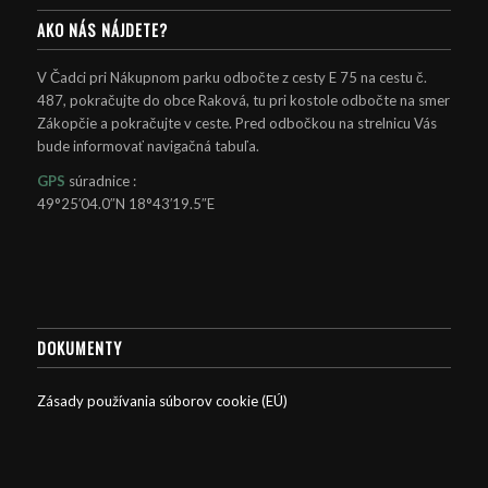
AKO NÁS NÁJDETE?
V Čadci pri Nákupnom parku odbočte z cesty E 75 na cestu č.
487, pokračujte do obce Raková, tu pri kostole odbočte na smer
Zákopčie a pokračujte v ceste. Pred odbočkou na strelnicu Vás
bude informovať navigačná tabuľa.
GPS
súradnice :
49°25′04.0″N 18°43′19.5″E
DOKUMENTY
Zásady používania súborov cookie (EÚ)